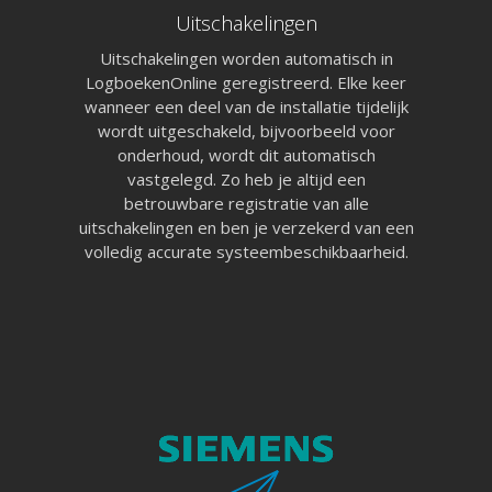
Lite aanvragen
Uitschakelingen
Modules
Ontdek LogboekenOnline
Uitschakelingen worden automatisch in
BMI & OAI
Legionellabeheer
LogboekenOnline geregistreerd. Elke keer
Nood- en Vluchtwegverli
wanneer een deel van de installatie tijdelijk
Blusmiddelen
wordt uitgeschakeld, bijvoorbeeld voor
Liftinstallaties
onderhoud, wordt dit automatisch
Overige Installatielogb
vastgelegd. Zo heb je altijd een
Informatie
Technische specificaties
betrouwbare registratie van alle
Koppelingen
uitschakelingen en ben je verzekerd van een
Over ons
volledig accurate systeembeschikbaarheid.
Referenties
Nieuws
Webinar
Contact
Privacy Policy
Systeemstatus
Applicatie is online!
Uptime afgelopen 30 d