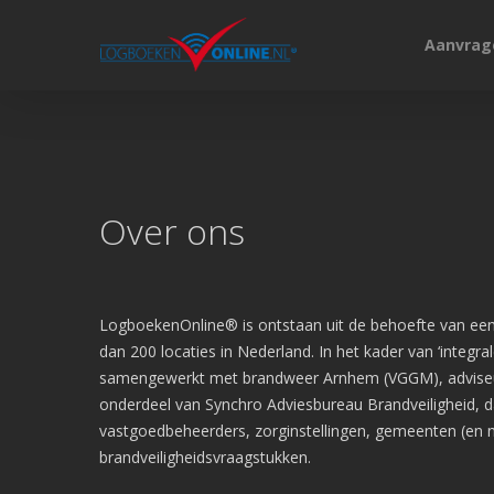
Aanvrag
Hit enter to search or ESC to close
Over ons
LogboekenOnline® is ontstaan uit de behoefte van een
dan 200 locaties in Nederland. In het kader van ‘integrale
samengewerkt met brandweer Arnhem (VGGM), adviseurs 
onderdeel van Synchro Adviesbureau Brandveiligheid, da
vastgoedbeheerders, zorginstellingen, gemeenten (en n
brandveiligheidsvraagstukken.