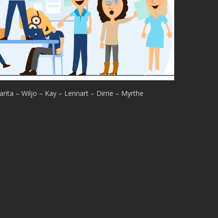
Blusmiddelen
Liftinstallaties
Overige Installatielogboeken
Informatie
Technische specificaties
Koppelingen
Over ons
Referenties
Marita – Wiljo – Kay – Lennart – Dirrie – Myrthe
Nieuws
Webinar
Contact
Privacy Policy
Systeemstatus
Applicatie is online!
Uptime afgelopen 30 dagen:
100%