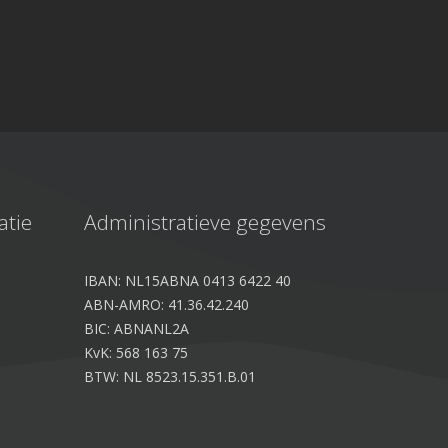
088 4566 000 (09:00 tot 12:00)
facturatie@logboekenonline.nl
atie
Administratieve gegevens
IBAN: NL15ABNA 0413 6422 40
ABN-AMRO: 41.36.42.240
BIC: ABNANL2A
KvK: 568 163 75
BTW: NL 8523.15.351.B.01