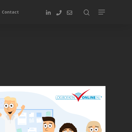
Contact
Pagina’s
Aanvragen
Pro aanvragen
Lite aanvragen
Modules
Ontdek LogboekenOnline Lite
BMI & OAI
Legionellabeheer
Nood- en Vluchtwegverlichting