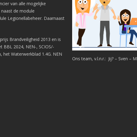
ncier van alle mogelijke
, naast de module
dule Legionellabeheer. Daarnaast
rijs Brandveiligheid 2013 en is
t BBL 2024, NEN-, SCIOS/-
n, het Waterwerkblad 1.4G. NEN
Ons team, v.l.n.r.: Jij? – Sven – 