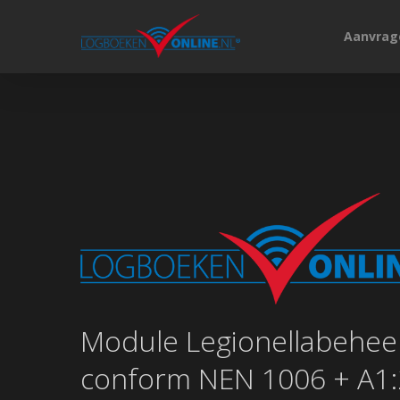
Aanvrag
Hit enter to search or ESC to close
Module Legionellabehee
conform NEN 1006 + A1