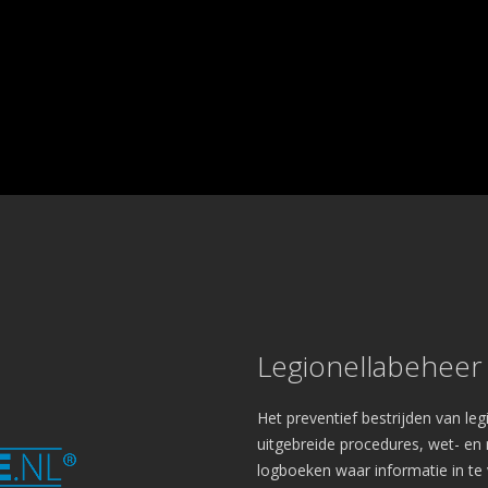
Legionellabeheer
Het preventief bestrijden van le
uitgebreide procedures, wet- en r
logboeken waar informatie in te 