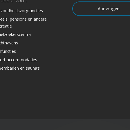
rbeeld voor:
Aanvragen
zondheidszorgfuncties
tels, pensions en andere
creatie
ielzoekerscentra
chthavens
lfuncties
ort accommodaties
embaden en sauna’s