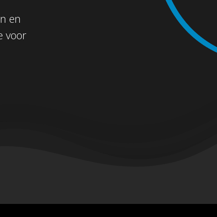
en en
e voor