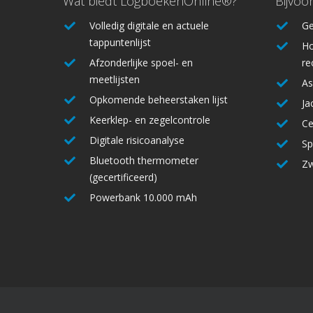
Wat biedt LogboekenOnline®?
Bijvoo
Volledig digitale en actuele
Ge
tappuntenlijst
Ho
Afzonderlijke spoel- en
re
meetlijsten
As
Opkomende beheerstaken lijst
Ja
Keerklep- en zegelcontrole
Ce
Digitale risicoanalyse
Sp
Bluetooth thermometer
Zw
(gecertificeerd)
Powerbank 10.000 mAh