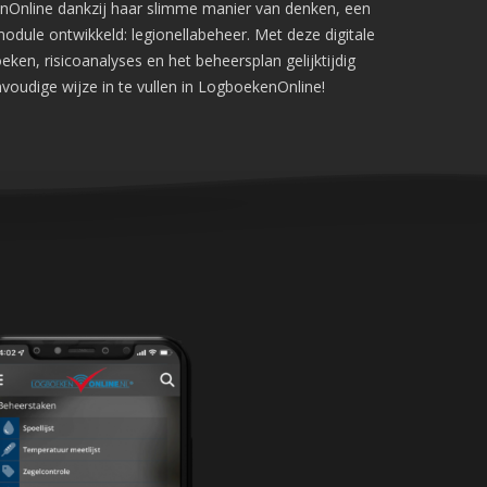
Online dankzij haar slimme manier van denken, een
Systeemstatus
odule ontwikkeld: legionellabeheer. Met deze digitale
ken, risicoanalyses en het beheersplan gelijktijdig
Applicatie is online!
voudige wijze in te vullen in LogboekenOnline!
Uptime afgelopen 30 dagen:
100%
088 4566 000 (09:00 tot 12:00)
facturatie@logboekenonline.nl