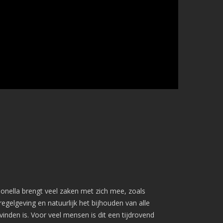
Lite aanvragen
Modules
Ontdek LogboekenOnline Lite
BMI & OAI
Legionellabeheer
Nood- en Vluchtwegverlichting
Blusmiddelen
Liftinstallaties
Overige Installatielogboeken
Informatie
Technische specificaties
Koppelingen
Over ons
Referenties
Nieuws
Webinar
gionella brengt veel zaken met zich mee, zoals
Contact
egelgeving en natuurlijk het bijhouden van alle
Privacy Policy
vinden is. Voor veel mensen is dit een tijdrovend