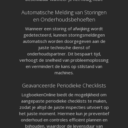
Automatische Melding van Storingen
en Onderhoudsbehoeften
Wanneer een storing of afwijking wordt
gedetecteerd, kunnen storingsmeldingen
automatisch worden doorgegeven aan de
juiste technische dienst of
onderhoudspartner. Dit bespaart tijd,
verhoogt de snelheid van probleemoplossing
en vermindert de kans op stilstand van
machines.
Geavanceerde Periodieke Checklists
LogboekenOnline biedt de mogelijkheid om
Pagina’s
aangepaste periodieke checklists te maken,
Aanvragen
zodat je altijd de juiste inspecties uitvoert op
Pro aanvragen
het juiste moment. Hiermee kun je preventief
Lite aanvragen
onderhoud en controles efficiënt plannen en
Modules
Ontdek LogboekenOnline
bijhouden, waardoor de levensduur van