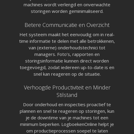
BMI & OAI
machines wordt verlengd en onverwachte
Legionellabeheer
storingen worden geminimaliseerd.
Nood- en Vluchtwegverli
Blusmiddelen
Betere Communicatie en Overzicht
Liftinstallaties
Overige Installatielogb
Het systeem maakt het eenvoudig om in real-
Informatie
Technische specificaties
time informatie te delen met alle betrokkenen,
Koppelingen
van (externe) onderhoudstechnici tot
Over ons
managers. Foto’s, rapporten en
Referenties
storingsinformatie kunnen direct worden
Nieuws
toegevoegd, zodat iedereen up-to-date is en
Webinar
Contact
snel kan reageren op de situatie.
Privacy Policy
Verhoogde Productiviteit en Minder
Systeemstatus
Stilstand
Door onderhoud en inspecties proactief te
Applicatie is online!
plannen en snel te reageren op storingen, kun
je de downtime van je machines tot een
Uptime afgelopen 30 d
minimum beperken. LogboekenOnline helpt je
100,000%
om productieprocessen soepel te laten