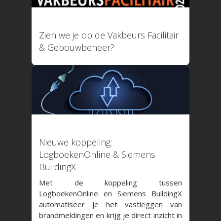
Nood- en Vluchtwegverli
Blusmiddelen
Liftinstallaties
12 mei 2026
Overige Installatielogb
Zien we je op de Vakbeurs Facilitair
Informatie
& Gebouwbeheer?
Technische specificaties
Koppelingen
Over ons
Referenties
Nieuws
Webinar
Contact
Privacy Policy
08 januari 2026
Systeemstatus
Nieuwe koppeling:
LogboekenOnline & Siemens
Applicatie is online!
BuildingX
Uptime afgelopen 30 d
Met de koppeling tussen
100%
LogboekenOnline en Siemens BuildingX
automatiseer je het vastleggen van
brandmeldingen en krijg je direct inzicht in