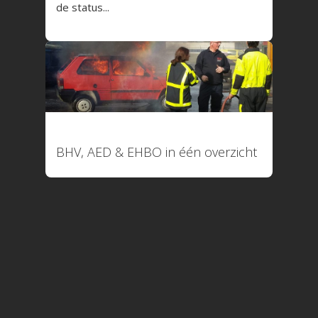
de status...
088 4566 000 (09:00 tot 1
facturatie@logboekenonline
16 oktober 2025
BHV, AED & EHBO in één overzicht