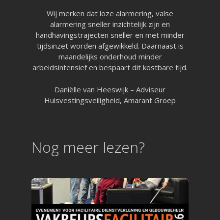
Wij merken dat loze alarmering, valse
alarmering sneller inzichtelijk zijn en
handhavingstrajecten sneller en met minder
tijdsinzet worden afgewikkeld. Daarnaast is
maandelijks onderhoud minder
arbeidsintensief en bespaart dit kostbare tijd.
Daniëlle van Heeswijk – Adviseur
Huisvestingsveiligheid, Amarant Groep
Nog meer lezen?
Pagina’s
Aanvragen
Pro aanvragen
Lite aanvragen
Modules
Ontdek LogboekenOnline
BMI & OAI
Legionellabeheer