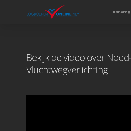
Aanvrag
Hit enter to search or ESC to close
Bekijk de video over Nood
Vluchtwegverlichting