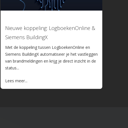
088 4566 000 (09:00 tot 12:00)
facturatie@logboekenonline.nl
08 januari 2026
Nieuwe koppeling: LogboekenOnline &
Siemens BuildingX
Met de koppeling tussen LogboekenOnline en
Siemens BuildingX automatiseer je het vastleggen
van brandmeldingen en krijg je direct inzicht in de
status...
Lees meer...