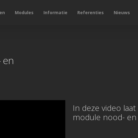
en
Modules
Informatie
Referenties
Nieuws
- en
In deze video laa
module nood- en v