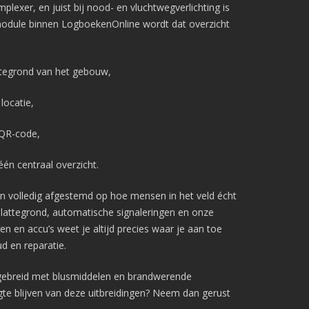
exer, en juist bij nood- en vluchtwegverlichting is
module binnen LogboekenOnline wordt dat overzicht
tegrond van het gebouw,
Pagina’s
locatie,
Aanvragen
Pro aanvragen
 QR-code,
Lite aanvragen
Modules
één centraal overzicht.
Ontdek LogboekenOnline Lite
BMI & OAI
en volledig afgestemd op hoe mensen in het veld écht
Legionellabeheer
plattegrond, automatische signaleringen en onze
Nood- en Vluchtwegverlichting
 en accu’s weet je altijd precies waar je aan toe
Blusmiddelen
ud en reparatie.
Liftinstallaties
gebreid met blusmiddelen en brandwerende
Overige Installatielogboeken
gte blijven van deze uitbreidingen? Neem dan gerust
Informatie