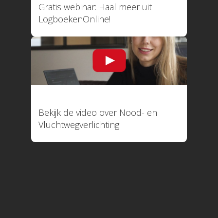
Gratis webinar: Haal meer uit
LogboekenOnline!
088 4566 000 (09:00 tot 1
facturatie@logboekenonline
05 november 2025
Bekijk de video over Nood- en
Vluchtwegverlichting