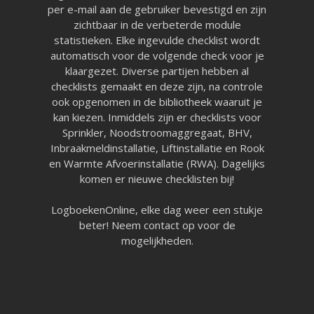
per e-mail aan de gebruiker bevestigd en zijn
zichtbaar in de verbeterde module
statistieken. Elke ingevulde checklist wordt
automatisch voor de volgende check voor je
klaargezet. Diverse partijen hebben al
checklists gemaakt en deze zijn, na controle
ook opgenomen in de bibliotheek waaruit je
kan kiezen. Inmiddels zijn er checklists voor
Sprinkler, Noodstroomaggregaat, BHV,
Inbraakmeldinstallatie, Liftinstallatie en Rook
en Warmte Afvoerinstallatie (RWA). Dagelijks
komen er nieuwe checklisten bij!
LogboekenOnline, elke dag weer een stukje
Pagina’s
beter! Neem contact op voor de
mogelijkheden.
Aanvragen
Pro aanvragen
Lite aanvragen
Modules
Ontdek LogboekenOnline
BMI & OAI