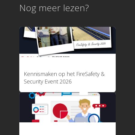
Legionellabeheer
Nog meer lezen?
Nood- en Vluchtwegverli
Blusmiddelen
Liftinstallaties
Overige Installatielogb
Informatie
Technische specificaties
Koppelingen
Over ons
Referenties
Nieuws
Webinar
11 maart 2026
Contact
Privacy Policy
Kennismaken op het FireSafety &
Security Event 2026
Systeemstatus
Applicatie is online!
Uptime afgelopen 30 d
100,000%
22 januari 2026