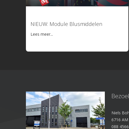
15 juni 2026
NIEUW: Module Blusmiddelen
Lees meer...
Bezoe
Niels Boh
6716 AM
088 4566