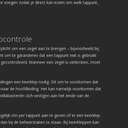
e voegen zodat je direct kan inzien om welk tappunt,
pcontrole
plicht om een zegel aan te brengen – bijvoorbeeld bij
nt om te garanderen dat een tappunt niet is gebruikt
 gecontroleerd. Wanneer een zegel is verbroken, moet
Pagina’s
idingen een keerklep nodig. Dit om te voorkomen dat
 naar de hoofdleiding. Het kan namelijk voorkomen dat
Aanvragen
ellabacteriën zich vestigen aan het einde van de
Pro aanvragen
Lite aanvragen
Modules
gelijk om per tappunt aan te geven of er een keerklep
Ontdek LogboekenOnline Lite
dan bij de beheerstaken te staan. Bij keerkleppen kan
BMI & OAI