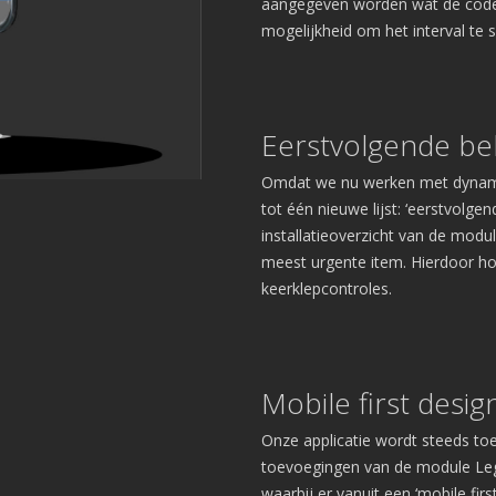
aangegeven worden wat de code, 
mogelijkheid om het interval te 
Eerstvolgende be
Omdat we nu werken met dynamis
tot één nieuwe lijst: ‘eerstvolgen
installatieoverzicht van de modu
meest urgente item. Hierdoor hou
keerklepcontroles.
Mobile first desig
Onze applicatie wordt steeds to
toevoegingen van de module Legi
waarbij er vanuit een ‘mobile fir