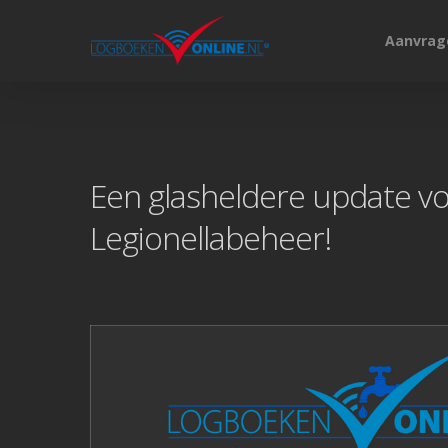
Aanvrag
Een glasheldere update v
Hit enter to search or ESC to close
Legionellabeheer!