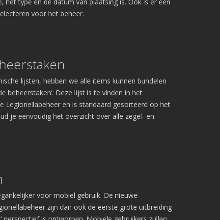
het type en de datum van plaatsing is. Ook is er een
Legionellabeheer
selecteren voor het beheer.
Nood- en Vluchtwegverlichting
Blusmiddelen
Liftinstallaties
Overige Installatielogboeken
heerstaken
Informatie
Technische specificaties
che lijsten, hebben we alle items kunnen bundelen
Koppelingen
de beheerstaken’. Deze lijst is te vinden in het
Over ons
le Legionellabeheer en is standaard gesorteerd op het
Referenties
d je eenvoudig het overzicht over alle zegel- en
Nieuws
Webinar
Contact
Privacy Policy
n
Systeemstatus
egankelijker voor mobiel gebruik. De nieuwe
onellabeheer zijn dan ook de eerste grote uitbreiding
Applicatie is online!
st’ perspectief is ontworpen. Mobiele gebruikers zullen