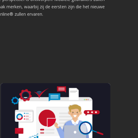
k merken, waarbij zij de eersten zijn die het nieuwe
Uptime afgelopen 30 dagen:
100%
line® zullen ervaren.
088 4566 000 (09:00 tot 12:00)
facturatie@logboekenonline.nl