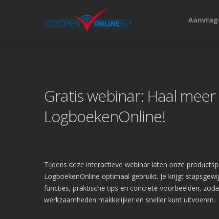
Aanvrag
Gratis webinar: Haal meer 
LogboekenOnline!
Hit enter to search or ESC to close
Tijdens deze interactieve webinar laten onze productspe
LogboekenOnline optimaal gebruikt. Je krijgt stapsgewij
functies, praktische tips en concrete voorbeelden, zodat
werkzaamheden makkelijker en sneller kunt uitvoeren.