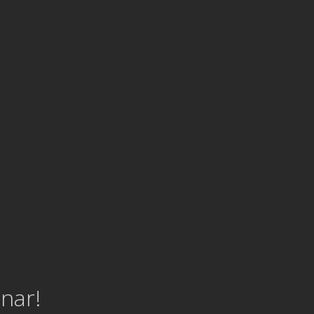
facturatie@logboekenonline.nl
nar!