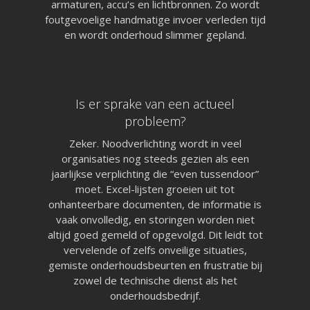
armaturen, accu’s en lichtbronnen. Zo wordt
Uptime afgelopen 30 d
foutgevoelige handmatige invoer verleden tijd
100%
en wordt onderhoud slimmer gepland.
Is er sprake van een actueel
088 4566 000 (09:00 tot 1
probleem?
facturatie@logboekenonline
Zeker. Noodverlichting wordt in veel
organisaties nog steeds gezien als een
jaarlijkse verplichting die “even tussendoor”
moet. Excel-lijsten groeien uit tot
onhanteerbare documenten, de informatie is
vaak onvolledig, en storingen worden niet
altijd goed gemeld of opgevolgd. Dit leidt tot
vervelende of zelfs onveilige situaties,
gemiste onderhoudsbeurten en frustratie bij
zowel de technische dienst als het
onderhoudsbedrijf.