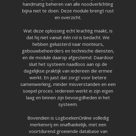
handmatig beheren van alle noodverlichting
Lite aanvragen
Modules
bijna niet te doen. Deze module brengt rust
Ontdek LogboekenOnline
en overzicht.
BMI & OAI
Legionellabeheer
Wat deze oplossing echt krachtig maakt, is
Nood- en Vluchtwegverli
Blusmiddelen
dat hij niet vanuit één rol is bedacht. We
Liftinstallaties
hebben geluisterd naar monteurs,
Overige Installatielogb
gebouwbeheerders en technische diensten,
Informatie
en de module daarop afgestemd. Daardoor
Technische specificaties
sluit het systeem naadloos aan op de
Koppelingen
Over ons
dagelijkse praktijk van iedereen die ermee
Referenties
werkt. En juist dat zorgt voor betere
Nieuws
samenwerking, minder misverstanden en een
Webinar
soepel proces. Iedereen werkt in zijn eigen
Contact
Privacy Policy
laag en binnen zijn bevoegdheden in het
systeem.
Systeemstatus
Bovendien is LogboekenOnline volledig
merkenvrij en onafhankelijk, met een
Applicatie is online!
voortdurend groeiende database van