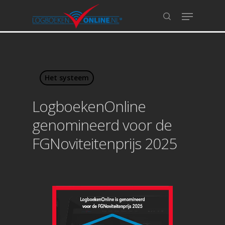
Hit enter to search or ESC to close
Het systeem
LogboekenOnline
genomineerd voor de
FGNoviteitenprijs 2025