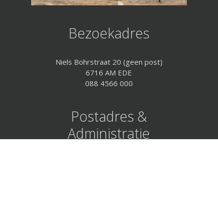
Bezoekadres
Niels Bohrstraat 20 (geen post)
6716 AM EDE
088 4566 000
Postadres &
Administratie
Postbus 10
6860 AA OOSTERBEEK
088 4566 000 (09:00 tot 12:00)
facturatie@logboekenonline.nl