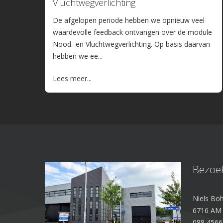
Vluchtwegverlichting
De afgelopen periode hebben we opnieuw veel
waardevolle feedback ontvangen over de module
Nood- en Vluchtwegverlichting. Op basis daarvan
hebben we ee...
Lees meer...
Bezoe
Niels Boh
6716 AM
088 4566