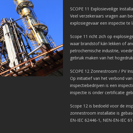
SCOPE 11 Explosieveilige Installa
Veel verzekeraars vragen aan bed
explosiegevaar een inspectie te 
Scope 11 richt zich op explosiegev
waar brandstof kán lekken of an
petrochemische industrie, voeding
gebruik maken van het hogedruk 
SCOPE 12 Zonnestroom / PV Insta
Op initiatief van het verbond va
inspectiebedrijven is een inspec
inspectie is onder certificatie ge
Scope 12 is bedoeld voor de insp
zonnestroom installatie is geba
EN-IEC 62446-1, NEN-EN-IEC 61