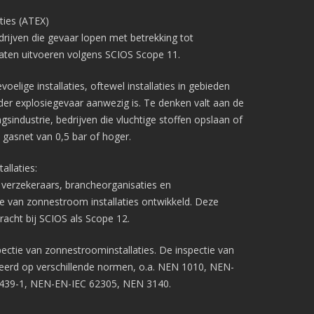
ties (ATEX)
rijven die gevaar lopen met betrekking tot
Pagina’s
laten uitvoeren volgens SCIOS Scope 11.
Aanvragen
oelige installaties, oftewel installaties in gebieden
Pro aanvragen
der explosiegevaar aanwezig is. Te denken valt aan de
Lite aanvragen
sindustrie, bedrijven die vluchtige stoffen opslaan of
Modules
gasnet van 0,5 bar of hoger.
Ontdek LogboekenOnline Lite
BMI & OAI
llaties:
Legionellabeheer
n verzekeraars, brancheorganisaties en
Nood- en Vluchtwegverlichting
tie van zonnestroom installaties ontwikkeld. Deze
Blusmiddelen
bracht bij SCIOS als Scope 12.
Liftinstallaties
Overige Installatielogboeken
ectie van zonnestroominstallaties. De inspectie van
Informatie
seerd op verschillende normen, o.a. NEN 1010, NEN-
Technische specificaties
439-1, NEN-EN-IEC 62305, NEN 3140.
Koppelingen
Over ons