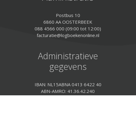
Postbus 10
6860 AA OOSTERBEEK
088 4566 000 (09:00 tot 12:00)
facturatie@logboekenonline.nl
Administratieve
gegevens
IBAN: NL15ABNA 0413 6422 40
ABN-AMRO: 41.36.42.240
BIC: ABNANL2A
KvK: 568 163 75
BTW: NL 8523.15.351.B.01