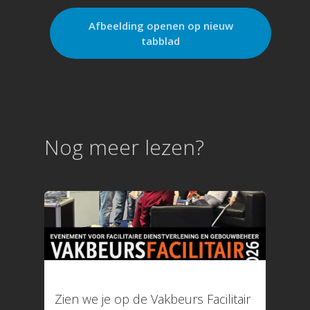
Afbeelding openen op nieuw
tabblad
Pagina’s
Nog meer lezen?
Aanvragen
Pro aanvragen
Lite aanvragen
Modules
Ontdek LogboekenOnline
BMI & OAI
Legionellabeheer
Nood- en Vluchtwegverli
Blusmiddelen
Liftinstallaties
Overige Installatielogb
12 mei 2026
Informatie
Zien we je op de Vakbeurs Facilitair
Technische specificaties