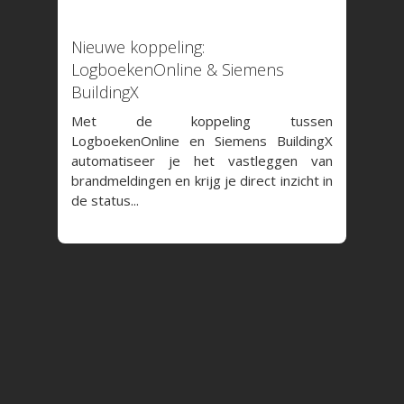
08 januari 2026
Nieuwe koppeling:
LogboekenOnline & Siemens
BuildingX
Met de koppeling tussen
LogboekenOnline en Siemens BuildingX
automatiseer je het vastleggen van
brandmeldingen en krijg je direct inzicht in
de status...