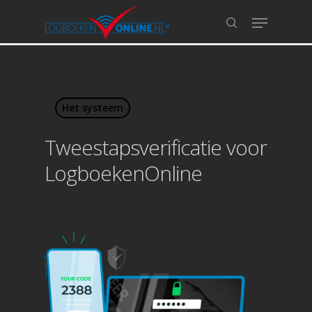
Hit enter to search or ESC to close
Het systeem
Tweestapsverificatie voor
LogboekenOnline