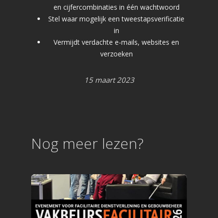
en cijfercombinaties in één wachtwoord
Stel waar mogelijk een tweestapsverificatie
in
Pagina’s
Vermijdt verdachte e-mails, websites en
verzoeken
Aanvragen
Pro aanvragen
Lite aanvragen
15 maart 2023
Modules
Ontdek LogboekenOnline
BMI & OAI
Legionellabeheer
Nood- en Vluchtwegverli
Blusmiddelen
Liftinstallaties
Nog meer lezen?
Overige Installatielogb
Informatie
Technische specificaties
Koppelingen
Over ons
Referenties
Nieuws
Webinar
Contact