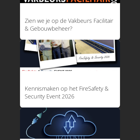
Privacy Policy
12 mei 2026
Systeemstatus
Zien we je op de Vakbeurs Facilitair
& Gebouwbeheer?
Applicatie is online!
Uptime afgelopen 30 d
100,000%
11 maart 2026
Kennismaken op het FireSafety &
088 4566 000 (09:00 tot 1
Security Event 2026
facturatie@logboekenonline