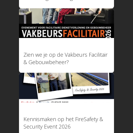
12 mei 2026
Zien we je op de Vakbeurs Facilitair
& Gebouwbeheer?
11 maart 2026
Kennismaken op het FireSafety &
Security Event 2026