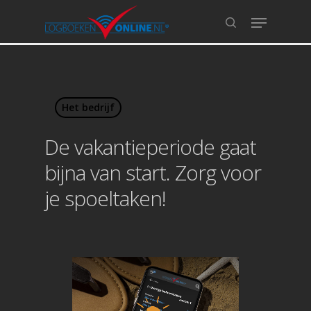
Hit enter to search or ESC to close
Het bedrijf
De vakantieperiode gaat
bijna van start. Zorg voor
je spoeltaken!