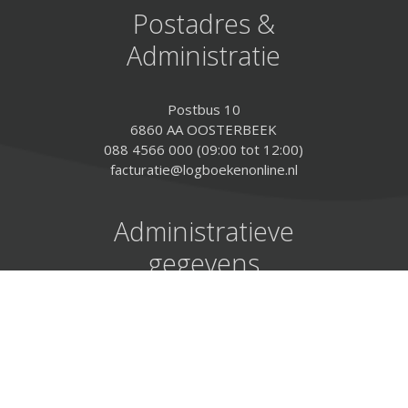
Postadres &
Administratie
Postbus 10
6860 AA OOSTERBEEK
088 4566 000 (09:00 tot 12:00)
facturatie@logboekenonline.nl
Administratieve
gegevens
IBAN: NL15ABNA 0413 6422 40
ABN-AMRO: 41.36.42.240
BIC: ABNANL2A
KvK: 568 163 75
BTW: NL 8523.15.351.B.01