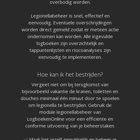
overbodig worden.
Legionellabeheer is snel, effectief en
eenvoudig. Eventuele overschrijdingen
worden direct gemeld zodat er meteen actie
ondernomen kan worden. Alle ingevulde
logboeken zijn overzichtelijk en
tappuntenlijsten en risicoanalyses zijn
Pagina’s
eenvoudig te implementeren.
Aanvragen
Pro aanvragen
Hoe kan ik het bestrijden?
Lite aanvragen
Modules
Vergeet niet om bij terugkomst van
Ontdek LogboekenOnline
bijvoorbeeld vakantie de kranen, toiletten en
BMI & OAI
douches minimaal één minuut door te spoelen
Legionellabeheer
Nood- en Vluchtwegverli
om legionella te bestrijden. Gebruik de
Blusmiddelen
module legionellabeheer van
Liftinstallaties
LogboekenOnline voor een efficiënte en
Overige Installatielogb
conforme uitvoering van je beheerstaken.
Informatie
Technische specificaties
Koppelingen
✅ Maak het jezelf gemakkelijk en beheer je