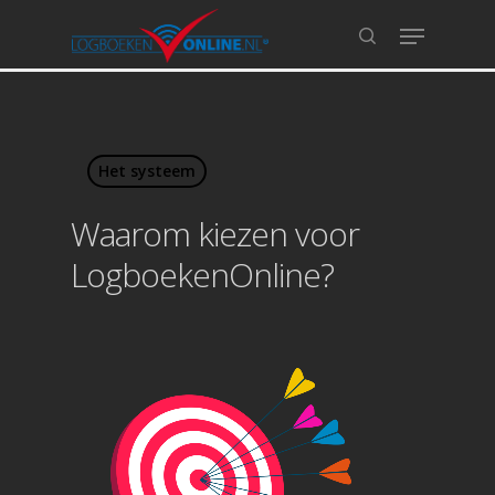
Hit enter to search or ESC to close
Het systeem
Waarom kiezen voor
LogboekenOnline?