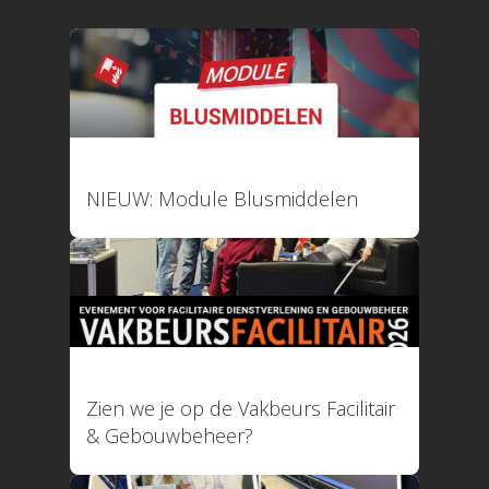
15 juni 2026
NIEUW: Module Blusmiddelen
12 mei 2026
Zien we je op de Vakbeurs Facilitair
& Gebouwbeheer?