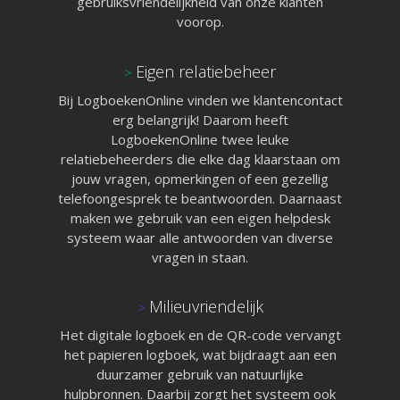
Blusmiddelen
gebruiksvriendelijkheid van onze klanten
Liftinstallaties
voorop.
Overige Installatielogb
Informatie
Technische specificaties
Eigen relatiebeheer
>
Koppelingen
Over ons
Bij LogboekenOnline vinden we klantencontact
Referenties
erg belangrijk! Daarom heeft
Nieuws
LogboekenOnline twee leuke
Webinar
relatiebeheerders die elke dag klaarstaan om
Contact
Privacy Policy
jouw vragen, opmerkingen of een gezellig
telefoongesprek te beantwoorden. Daarnaast
maken we gebruik van een eigen helpdesk
Systeemstatus
systeem waar alle antwoorden van diverse
vragen in staan.
Applicatie is online!
Uptime afgelopen 30 d
Milieuvriendelijk
>
100,000%
Het digitale logboek en de QR-code vervangt
het papieren logboek, wat bijdraagt aan een
duurzamer gebruik van natuurlijke
hulpbronnen. Daarbij zorgt het systeem ook