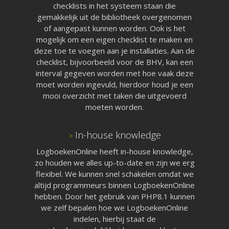
checklists in het systeem staan die
gemakkelijk uit de bibliotheek overgenomen
of aangepast kunnen worden. Ook is het
mogelijk om een eigen checklist te maken en
deze toe te voegen aan je installaties. Aan de
checklist, bijvoorbeeld voor de BHV, kan een
interval gegeven worden met hoe vaak deze
moet worden ingevuld, hierdoor houd je een
mooi overzicht met taken die uitgevoerd
moeten worden.
In-house knowledge
>
Pagina’s
LogboekenOnline heeft in-house knowledge,
Aanvragen
zo houden we alles up-to-date en zijn we erg
Pro aanvragen
Lite aanvragen
flexibel. We kunnen snel schakelen omdat we
Modules
altijd programmeurs binnen LogboekenOnline
Ontdek LogboekenOnline
hebben. Door het gebruik van PHP8.1 kunnen
BMI & OAI
we zelf bepalen hoe we LogboekenOnline
Legionellabeheer
indelen, hierbij staat de
Nood- en Vluchtwegverli