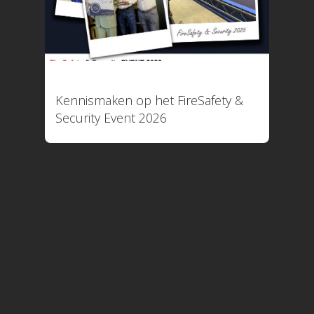
11 maart 2026
Kennismaken op het FireSafety &
Security Event 2026